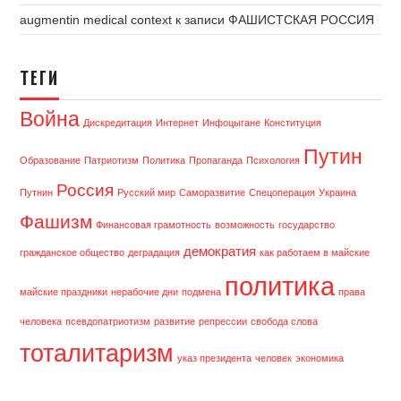
augmentin medical context
к записи
ФАШИСТСКАЯ РОССИЯ
ТЕГИ
Война
Дискредитация
Интернет
Инфоцыгане
Конституция
Путин
Образование
Патриотизм
Политика
Пропаганда
Психология
Россия
Путнин
Русский мир
Саморазвитие
Спецоперация
Украина
Фашизм
Финансовая грамотность
возможность
государство
демократия
гражданское общество
деградация
как работаем в майские
политика
майские праздники
нерабочие дни
подмена
права
человека
псевдопатриотизм
развитие
репрессии
свобода слова
тоталитаризм
указ президента
человек
экономика