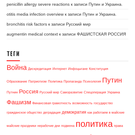
penicillin allergy severe reactions
к записи
Путин и Украина.
otitis media infection overview
к записи
Путин и Украина.
bronchitis risk factors
к записи
Русский мир
augmentin medical context
к записи
ФАШИСТСКАЯ РОССИЯ
ТЕГИ
Война
Дискредитация
Интернет
Инфоцыгане
Конституция
Путин
Образование
Патриотизм
Политика
Пропаганда
Психология
Россия
Путнин
Русский мир
Саморазвитие
Спецоперация
Украина
Фашизм
Финансовая грамотность
возможность
государство
демократия
гражданское общество
деградация
как работаем в майские
политика
майские праздники
нерабочие дни
подмена
права