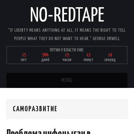
NO-REDTAPE
"IF LIBERTY MEANS ANYTHING AT ALL, IT MEANS THE RIGHT TO TELL
PEOPLE WHAT THEY DO NOT WANT TO HEAR." GEORGE ORWELL
ПУТИН У ВЛАСТИ УЖЕ:
25
586
15
13
29
лет
дней
часов
минут
секунд
MENU
ГЛАВНАЯ
САМОРАЗВИТИЕ